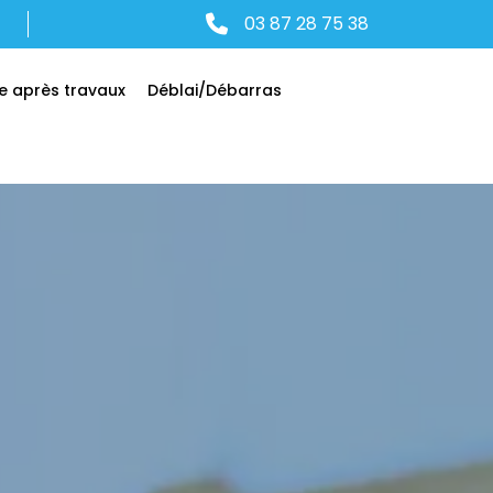
03 87 28 75 38
e après travaux
Déblai/Débarras